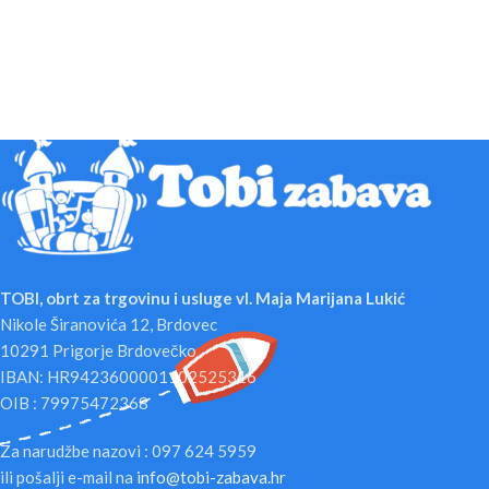
TOBI, obrt za trgovinu i usluge vl. Maja Marijana Lukić
Nikole Širanovića 12, Brdovec
10291 Prigorje Brdovečko
IBAN: HR9423600001102525316
OIB : 79975472368
Za narudžbe nazovi : 097 624 5959
ili pošalji e-mail na
info@tobi-zabava.hr