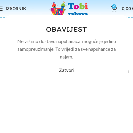
0
IZBORNIK
0,00
OBAVIJEST
Ne vršimo dostavu napuhanaca, moguće je jedino
samopreuzimanje. To vrijedi za sve napuhance za
Velike stvari su na horizontu
najam.
Zatvori
Nešto veliko se sprema! Naša trgovina je u izradi i uskoro će biti
pokrenuta!