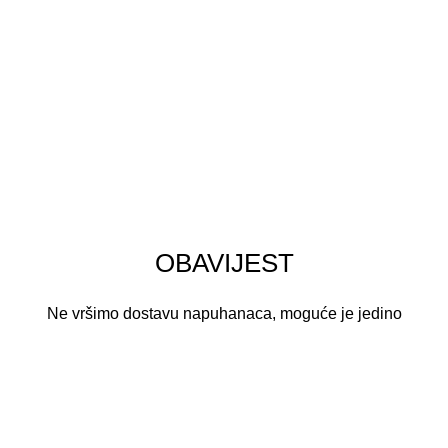
Politika privatnosti
Kontakt
Moj račun
Uvjeti korištenja
Powered by
amidal
|
2026. |
Tobi Zabava
OBAVIJEST
Ne vršimo dostavu napuhanaca, moguće je jedino
samopreuzimanje. To vrijedi za sve napuhance za
najam.
Zatvori