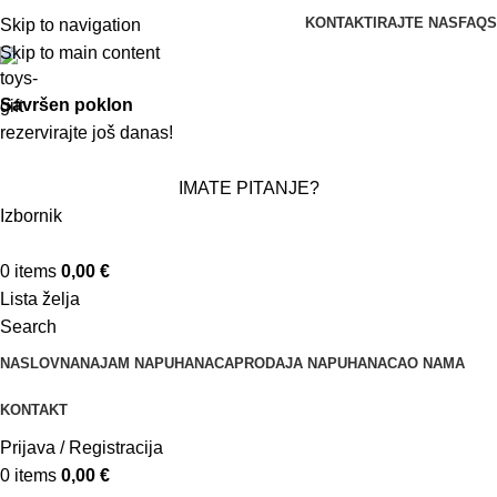
KONTAKTIRAJTE NAS
FAQS
Skip to navigation
Skip to main content
Savršen poklon
rezervirajte još danas!
IMATE PITANJE?
Izbornik
0
items
0,00
€
Lista želja
Search
NASLOVNA
NAJAM NAPUHANACA
PRODAJA NAPUHANACA
O NAMA
KONTAKT
Prijava / Registracija
0
items
0,00
€