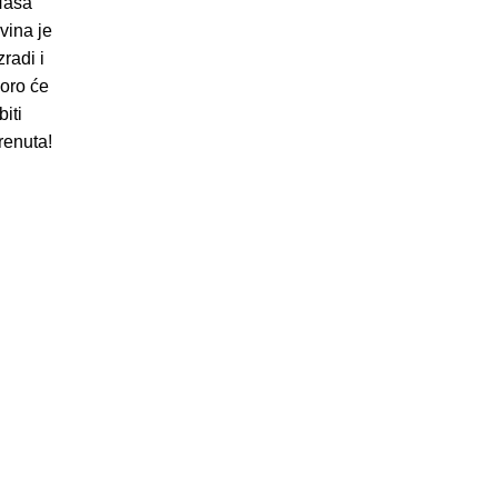
aša
vina je
zradi i
oro će
biti
renuta!