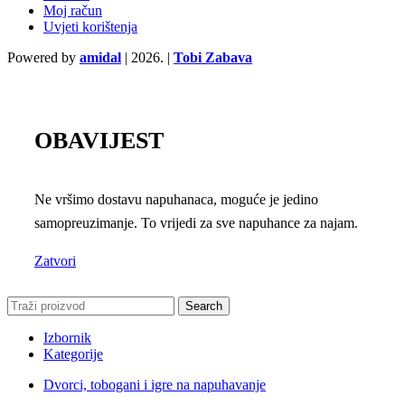
Moj račun
Uvjeti korištenja
Powered by
amidal
|
2026. |
Tobi Zabava
OBAVIJEST
Ne vršimo dostavu napuhanaca, moguće je jedino
samopreuzimanje. To vrijedi za sve napuhance za najam.
Zatvori
Search
Izbornik
Kategorije
Dvorci, tobogani i igre na napuhavanje