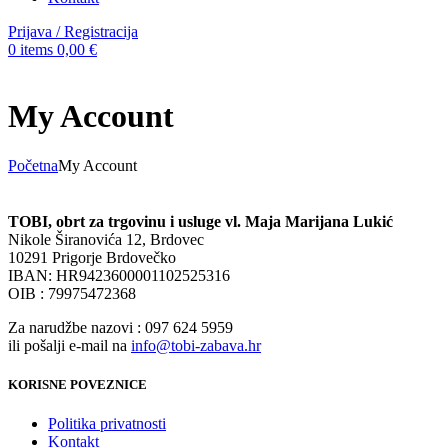
Prijava / Registracija
0
items
0,00
€
My Account
Početna
My Account
TOBI, obrt za trgovinu i usluge vl. Maja Marijana Lukić
Nikole Širanovića 12, Brdovec
10291 Prigorje Brdovečko
IBAN: HR9423600001102525316
OIB : 79975472368
Za narudžbe nazovi : 097 624 5959
ili pošalji e-mail na
info@tobi-zabava.hr
KORISNE POVEZNICE
Politika privatnosti
Kontakt