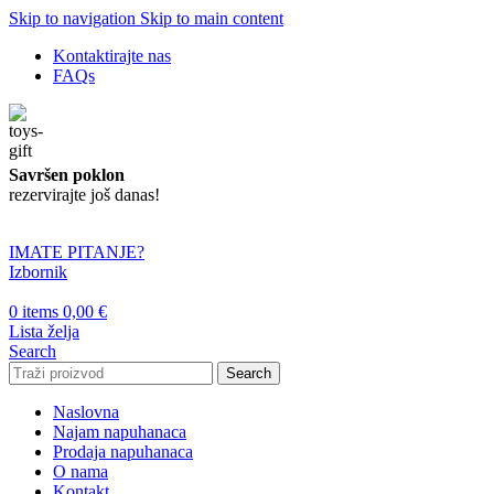
Skip to navigation
Skip to main content
Kontaktirajte nas
FAQs
Savršen poklon
rezervirajte još danas!
IMATE PITANJE?
Izbornik
0
items
0,00
€
Lista želja
Search
Search
Naslovna
Najam napuhanaca
Prodaja napuhanaca
O nama
Kontakt