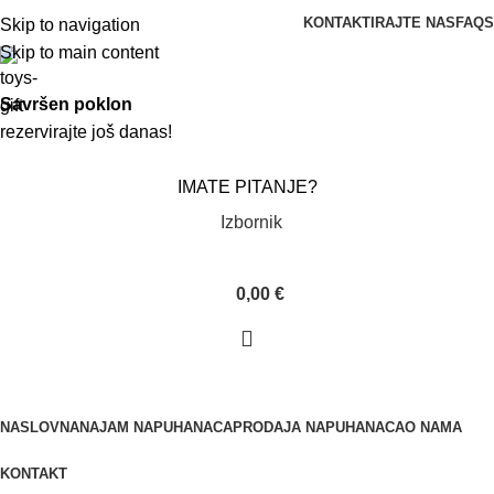
KONTAKTIRAJTE NAS
FAQS
Skip to navigation
Skip to main content
Savršen poklon
rezervirajte još danas!
IMATE PITANJE?
Izbornik
0,00
€
NASLOVNA
NAJAM NAPUHANACA
PRODAJA NAPUHANACA
O NAMA
KONTAKT