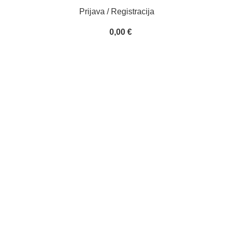
Prijava / Registracija
0,00
€
My Account
Početna
My Account