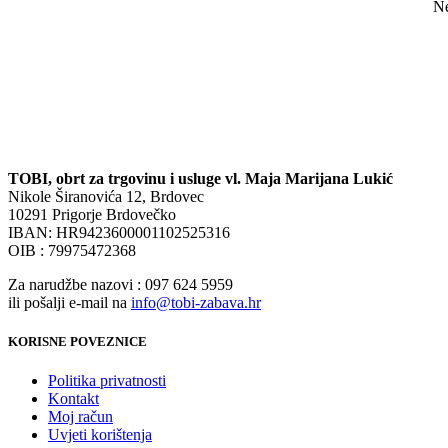
Ne
TOBI, obrt za trgovinu i usluge vl. Maja Marijana Lukić
Nikole Širanovića 12, Brdovec
10291 Prigorje Brdovečko
IBAN: HR9423600001102525316
OIB : 79975472368
Za narudžbe nazovi : 097 624 5959
ili pošalji e-mail na
info@tobi-zabava.hr
KORISNE POVEZNICE
Politika privatnosti
Kontakt
Moj račun
Uvjeti korištenja