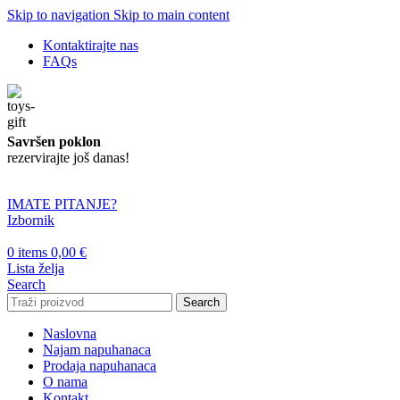
Skip to navigation
Skip to main content
Kontaktirajte nas
FAQs
Savršen poklon
rezervirajte još danas!
IMATE PITANJE?
Izbornik
0
items
0,00
€
Lista želja
Search
Search
Naslovna
Najam napuhanaca
Prodaja napuhanaca
O nama
Kontakt