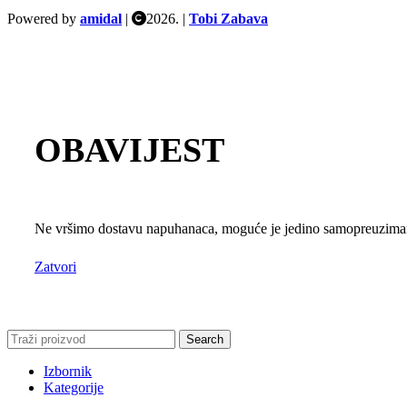
Powered by
amidal
|
2026. |
Tobi Zabava
OBAVIJEST
Ne vršimo dostavu napuhanaca, moguće je jedino samopreuzimanj
Zatvori
Search
Izbornik
Kategorije