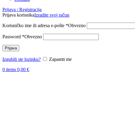
Prijava / Registracija
Prijava korisnika
Izradite svoj račun
Korisničko ime ili adresa e-pošte
*
Obvezno
Password
*
Obvezno
Prijava
Izgubili ste lozinku?
Zapamti me
0
items
0,00
€
Skoči
do
sadržaja