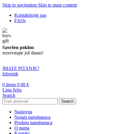
Skip to navigation
Skip to main content
Kontaktirajte nas
FAQs
Savršen poklon
rezervirajte još danas!
IMATE PITANJE?
Izbornik
0
items
0,00
€
Lista želja
Search
Search
Naslovna
Najam napuhanaca
Prodaja napuhanaca
O nama
Kontakt