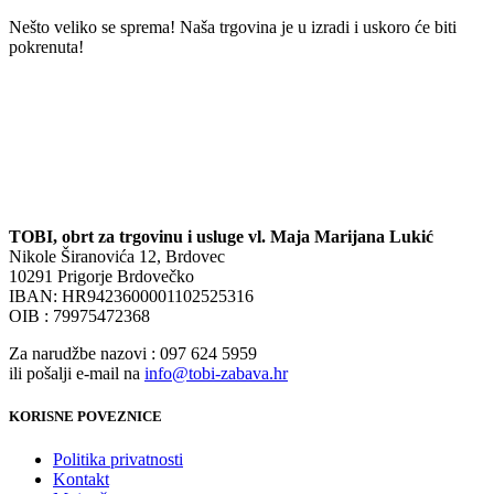
Nešto veliko se sprema! Naša trgovina je u izradi i uskoro će biti
pokrenuta!
TOBI, obrt za trgovinu i usluge vl. Maja Marijana Lukić
Nikole Širanovića 12, Brdovec
10291 Prigorje Brdovečko
IBAN: HR9423600001102525316
OIB : 79975472368
Za narudžbe nazovi : 097 624 5959
ili pošalji e-mail na
info@tobi-zabava.hr
KORISNE POVEZNICE
Politika privatnosti
Kontakt