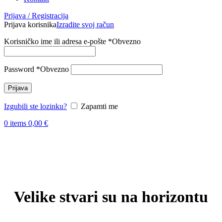
Prijava / Registracija
Prijava korisnika
Izradite svoj račun
Korisničko ime ili adresa e-pošte
*
Obvezno
Password
*
Obvezno
Prijava
Izgubili ste lozinku?
Zapamti me
0
items
0,00
€
Skoči
do
sadržaja
Velike stvari su na horizontu