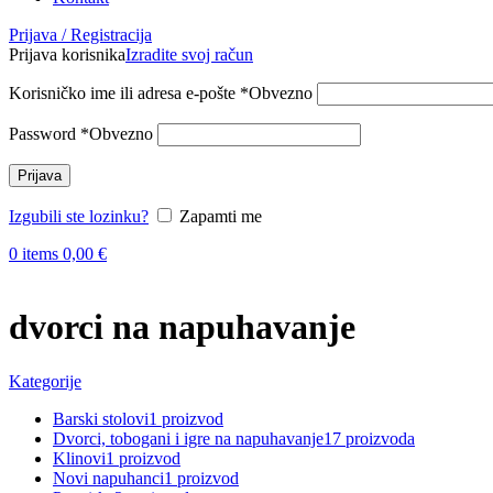
Prijava / Registracija
Prijava korisnika
Izradite svoj račun
Korisničko ime ili adresa e-pošte
*
Obvezno
Password
*
Obvezno
Prijava
Izgubili ste lozinku?
Zapamti me
0
items
0,00
€
dvorci na napuhavanje
Kategorije
Barski stolovi
1 proizvod
Dvorci, tobogani i igre na napuhavanje
17 proizvoda
Klinovi
1 proizvod
Novi napuhanci
1 proizvod