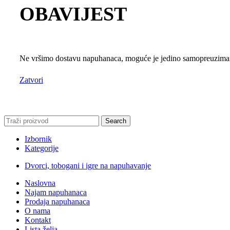
OBAVIJEST
Ne vršimo dostavu napuhanaca, moguće je jedino samopreuzimanj
Zatvori
Search
Izbornik
Kategorije
Dvorci, tobogani i igre na napuhavanje
Naslovna
Najam napuhanaca
Prodaja napuhanaca
O nama
Kontakt
Lista želja