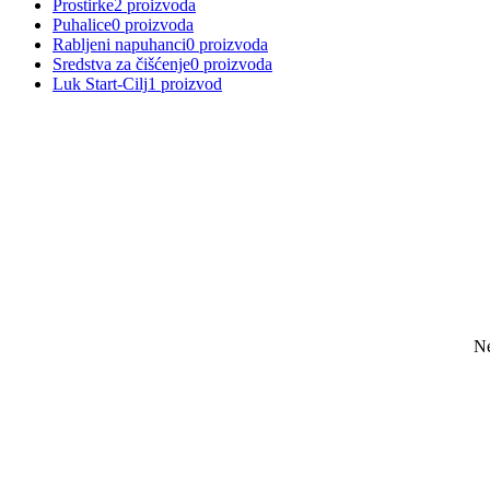
Prostirke
2 proizvoda
Puhalice
0 proizvoda
Rabljeni napuhanci
0 proizvoda
Sredstva za čišćenje
0 proizvoda
Luk Start-Cilj
1 proizvod
Skoči
do
sadržaja
Ne