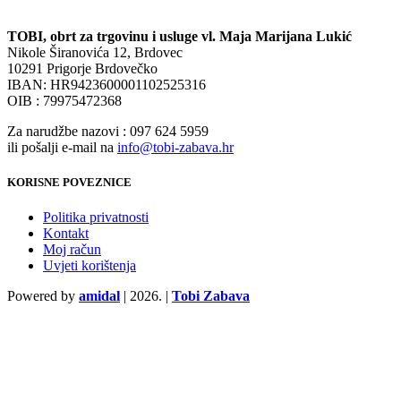
TOBI, obrt za trgovinu i usluge vl. Maja Marijana Lukić
Nikole Širanovića 12, Brdovec
10291 Prigorje Brdovečko
IBAN: HR9423600001102525316
OIB : 79975472368
Za narudžbe nazovi : 097 624 5959
ili pošalji e-mail na
info@tobi-zabava.hr
KORISNE POVEZNICE
Politika privatnosti
Kontakt
Moj račun
Uvjeti korištenja
Powered by
amidal
|
2026. |
Tobi Zabava