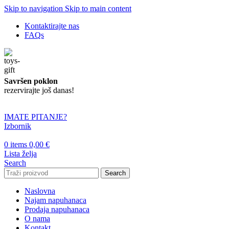
Skip to navigation
Skip to main content
Kontaktirajte nas
FAQs
Savršen poklon
rezervirajte još danas!
IMATE PITANJE?
Izbornik
0
items
0,00
€
Lista želja
Search
Search
Naslovna
Najam napuhanaca
Prodaja napuhanaca
O nama
Kontakt