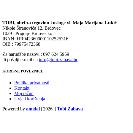
TOBI, obrt za trgovinu i usluge vl. Maja Marijana Lukić
Nikole Širanovića 12, Brdovec
10291 Prigorje Brdovečko
IBAN: HR9423600001102525316
OIB : 79975472368
Za narudžbe nazovi : 097 624 5959
ili pošalji e-mail na
info@tobi-zabava.hr
KORISNE POVEZNICE
Politika privatnosti
Kontakt
Moj račun
Uvjeti korištenja
Powered by
amidal
|
2026. |
Tobi Zabava