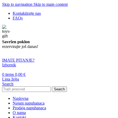
Skip to navigation
Skip to main content
Kontaktirajte nas
FAQs
Savršen poklon
rezervirajte još danas!
IMATE PITANJE?
Izbornik
0
items
0,00
€
Lista želja
Search
Search
Naslovna
Najam napuhanaca
Prodaja napuhanaca
O nama
Kontakt