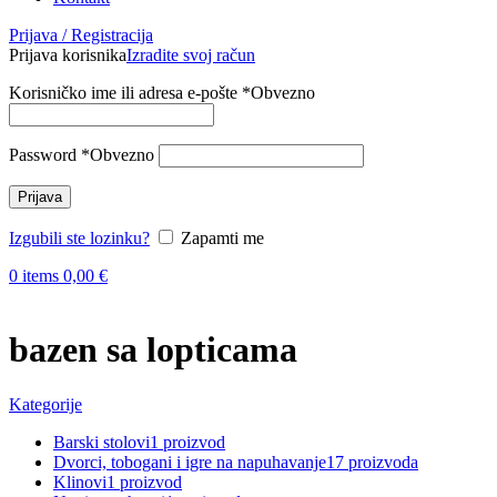
Prijava / Registracija
Prijava korisnika
Izradite svoj račun
Korisničko ime ili adresa e-pošte
*
Obvezno
Password
*
Obvezno
Prijava
Izgubili ste lozinku?
Zapamti me
0
items
0,00
€
bazen sa lopticama
Kategorije
Barski stolovi
1 proizvod
Dvorci, tobogani i igre na napuhavanje
17 proizvoda
Klinovi
1 proizvod