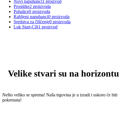
Novi napuhanci
1 proizvod
Prostirke
2 proizvoda
Puhalice
0 proizvoda
Rabljeni napuhanci
0 proizvoda
Sredstva za čišćenje
0 proizvoda
Luk Start-Cilj
1 proizvod
Skoči
do
sadržaja
Velike stvari su na horizontu
Nešto veliko se sprema! Naša trgovina je u izradi i uskoro će biti
pokrenuta!