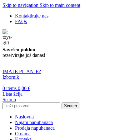
Skip to navigation
Skip to main content
Kontaktirajte nas
FAQs
Savršen poklon
rezervirajte još danas!
IMATE PITANJE?
Izbornik
0
items
0,00
€
Lista želja
Search
Search
Naslovna
Najam napuhanaca
Prodaja napuhanaca
O nama
Kontakt