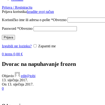
Prijava / Registracija
Prijava korisnika
Izradite svoj račun
Korisničko ime ili adresa e-pošte
*
Obvezno
Password
*
Obvezno
Prijava
Izgubili ste lozinku?
Zapamti me
0
items
0,00
€
Dvorac na napuhavanje frozen
Objavio
edit@tobi
13. siječnja 2017.
On 13. siječnja 2017.
0