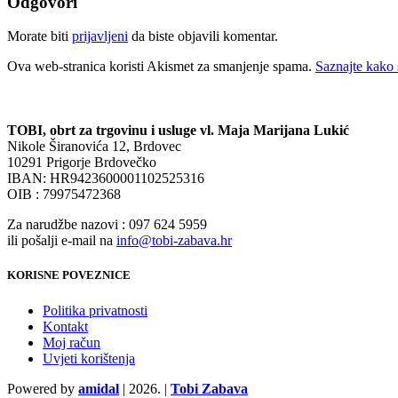
Odgovori
Morate biti
prijavljeni
da biste objavili komentar.
Ova web-stranica koristi Akismet za smanjenje spama.
Saznajte kako 
TOBI, obrt za trgovinu i usluge vl. Maja Marijana Lukić
Nikole Širanovića 12, Brdovec
10291 Prigorje Brdovečko
IBAN: HR9423600001102525316
OIB : 79975472368
Za narudžbe nazovi : 097 624 5959
ili pošalji e-mail na
info@tobi-zabava.hr
KORISNE POVEZNICE
Politika privatnosti
Kontakt
Moj račun
Uvjeti korištenja
Powered by
amidal
|
2026. |
Tobi Zabava