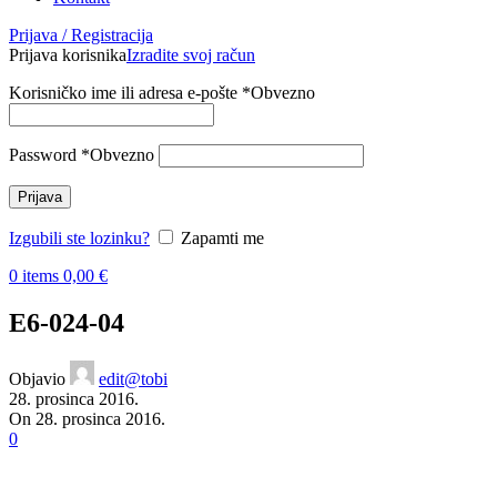
Prijava / Registracija
Prijava korisnika
Izradite svoj račun
Korisničko ime ili adresa e-pošte
*
Obvezno
Password
*
Obvezno
Prijava
Izgubili ste lozinku?
Zapamti me
0
items
0,00
€
E6-024-04
Objavio
edit@tobi
28. prosinca 2016.
On 28. prosinca 2016.
0