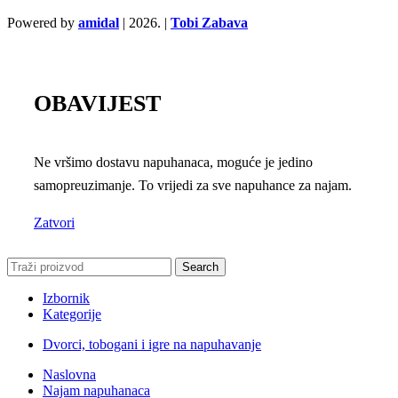
Powered by
amidal
|
2026. |
Tobi Zabava
OBAVIJEST
Ne vršimo dostavu napuhanaca, moguće je jedino
samopreuzimanje. To vrijedi za sve napuhance za najam.
Zatvori
Search
Izbornik
Kategorije
Dvorci, tobogani i igre na napuhavanje
Naslovna
Najam napuhanaca