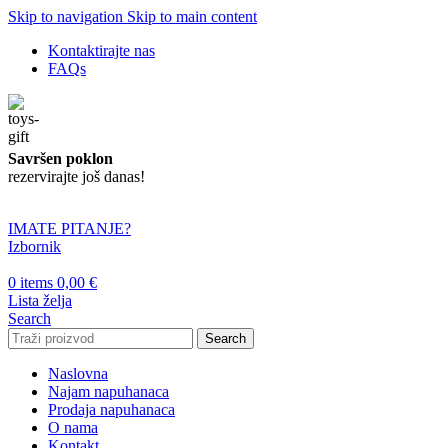
Skip to navigation
Skip to main content
Kontaktirajte nas
FAQs
Savršen poklon
rezervirajte još danas!
IMATE PITANJE?
Izbornik
0
items
0,00
€
Lista želja
Search
Search
Naslovna
Najam napuhanaca
Prodaja napuhanaca
O nama
Kontakt