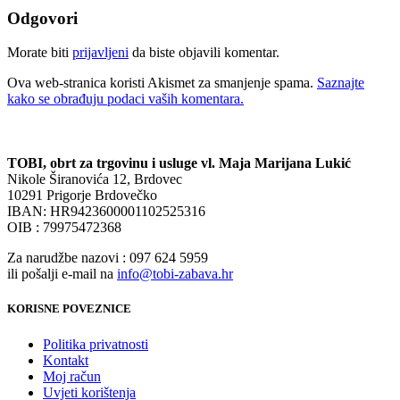
Odgovori
Morate biti
prijavljeni
da biste objavili komentar.
Ova web-stranica koristi Akismet za smanjenje spama.
Saznajte
kako se obrađuju podaci vaših komentara.
TOBI, obrt za trgovinu i usluge vl. Maja Marijana Lukić
Nikole Širanovića 12, Brdovec
10291 Prigorje Brdovečko
IBAN: HR9423600001102525316
OIB : 79975472368
Za narudžbe nazovi : 097 624 5959
ili pošalji e-mail na
info@tobi-zabava.hr
KORISNE POVEZNICE
Politika privatnosti
Kontakt
Moj račun
Uvjeti korištenja