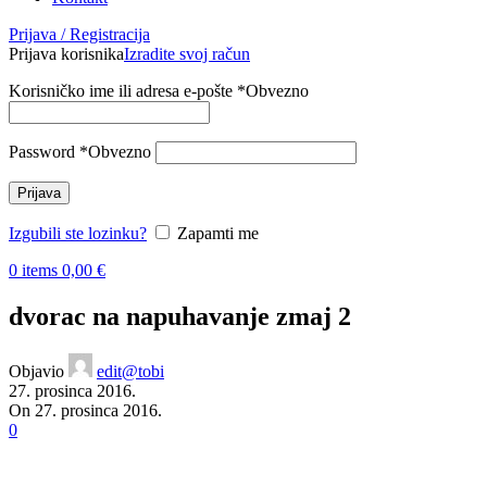
Prijava / Registracija
Prijava korisnika
Izradite svoj račun
Korisničko ime ili adresa e-pošte
*
Obvezno
Password
*
Obvezno
Prijava
Izgubili ste lozinku?
Zapamti me
0
items
0,00
€
dvorac na napuhavanje zmaj 2
Objavio
edit@tobi
27. prosinca 2016.
On 27. prosinca 2016.
0