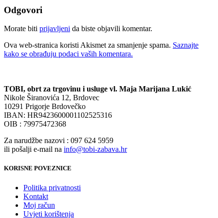
Odgovori
Morate biti
prijavljeni
da biste objavili komentar.
Ova web-stranica koristi Akismet za smanjenje spama.
Saznajte
kako se obrađuju podaci vaših komentara.
TOBI, obrt za trgovinu i usluge vl. Maja Marijana Lukić
Nikole Širanovića 12, Brdovec
10291 Prigorje Brdovečko
IBAN: HR9423600001102525316
OIB : 79975472368
Za narudžbe nazovi : 097 624 5959
ili pošalji e-mail na
info@tobi-zabava.hr
KORISNE POVEZNICE
Politika privatnosti
Kontakt
Moj račun
Uvjeti korištenja