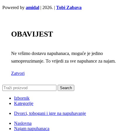
Powered by
amidal
|
2026. |
Tobi Zabava
OBAVIJEST
Ne vršimo dostavu napuhanaca, moguće je jedino
samopreuzimanje. To vrijedi za sve napuhance za najam.
Zatvori
Search
Izbornik
Kategorije
Dvorci, tobogani i igre na napuhavanje
Naslovna
Najam napuhanaca