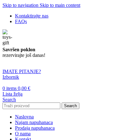
Skip to navigation
Skip to main content
Kontaktirajte nas
FAQs
Savršen poklon
rezervirajte još danas!
IMATE PITANJE?
Izbornik
0
items
0,00
€
Lista želja
Search
Search
Naslovna
Najam napuhanaca
Prodaja napuhanaca
O nama
Kontakt