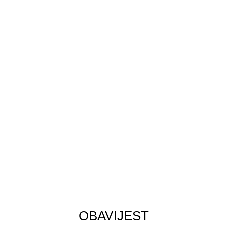
IBAN: HR9423600001102525316
OIB : 79975472368
Za narudžbe nazovi : 097 624 5959
ili pošalji e-mail na
info@tobi-zabava.hr
KORISNE POVEZNICE
Politika privatnosti
Kontakt
Moj račun
Uvjeti korištenja
Powered by
amidal
|
2026. |
Tobi Zabava
OBAVIJEST