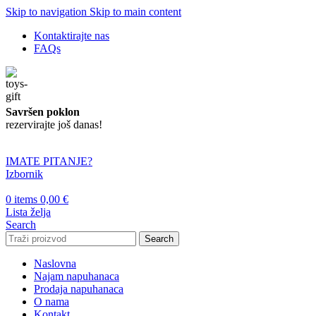
Skip to navigation
Skip to main content
Kontaktirajte nas
FAQs
Savršen poklon
rezervirajte još danas!
IMATE PITANJE?
Izbornik
0
items
0,00
€
Lista želja
Search
Search
Naslovna
Najam napuhanaca
Prodaja napuhanaca
O nama
Kontakt