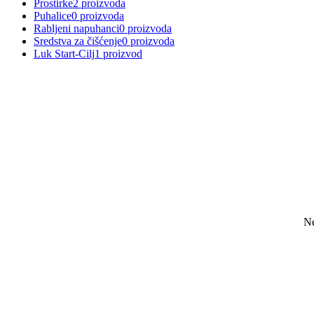
Prostirke
2 proizvoda
Puhalice
0 proizvoda
Rabljeni napuhanci
0 proizvoda
Sredstva za čišćenje
0 proizvoda
Luk Start-Cilj
1 proizvod
Skoči
do
sadržaja
Ne