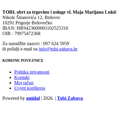
TOBI, obrt za trgovinu i usluge vl. Maja Marijana Lukić
Nikole Širanovića 12, Brdovec
10291 Prigorje Brdovečko
IBAN: HR9423600001102525316
OIB : 79975472368
Za narudžbe nazovi : 097 624 5959
ili pošalji e-mail na
info@tobi-zabava.hr
KORISNE POVEZNICE
Politika privatnosti
Kontakt
Moj račun
Uvjeti korištenja
Powered by
amidal
|
2026. |
Tobi Zabava