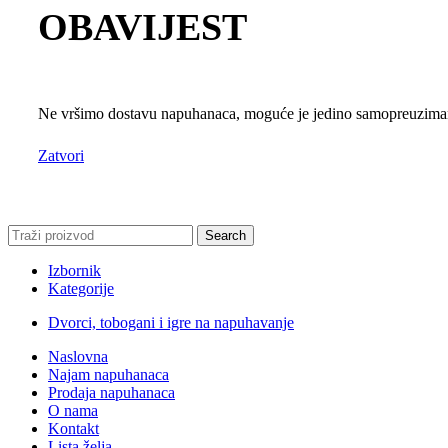
OBAVIJEST
Ne vršimo dostavu napuhanaca, moguće je jedino samopreuzimanj
Zatvori
Search
Izbornik
Kategorije
Dvorci, tobogani i igre na napuhavanje
Naslovna
Najam napuhanaca
Prodaja napuhanaca
O nama
Kontakt
Lista želja