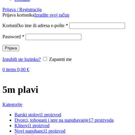
Prijava / Registracija
Prijava korisnika
Izradite svoj račun
Obvezno
Korisničko ime ili adresa e-pošte
*
Obvezno
Password
*
Prijava
Izgubili ste lozinku?
Zapamti me
0
items
0,00
€
5m plavi
Kategorije
Barski stolovi
1 proizvod
Dvorci, tobogani i igre na napuhavanje
17 proizvoda
Klinovi
1 proizvod
Novi napuhanci
1 proizvod