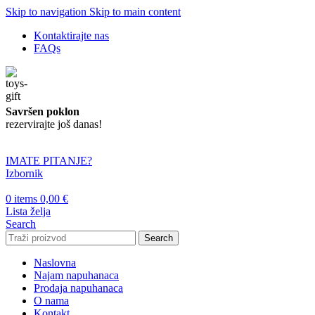
Skip to navigation
Skip to main content
Kontaktirajte nas
FAQs
Savršen poklon
rezervirajte još danas!
IMATE PITANJE?
Izbornik
0
items
0,00
€
Lista želja
Search
Search
Naslovna
Najam napuhanaca
Prodaja napuhanaca
O nama
Kontakt