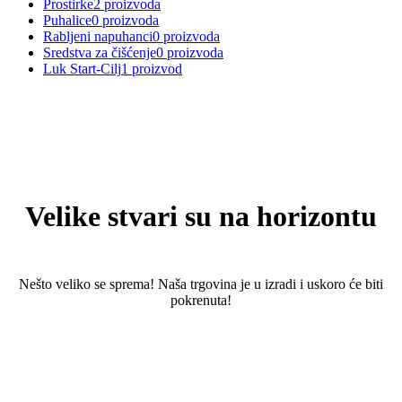
Prostirke
2 proizvoda
Puhalice
0 proizvoda
Rabljeni napuhanci
0 proizvoda
Sredstva za čišćenje
0 proizvoda
Luk Start-Cilj
1 proizvod
Skoči
do
sadržaja
Velike stvari su na horizontu
Nešto veliko se sprema! Naša trgovina je u izradi i uskoro će biti
pokrenuta!