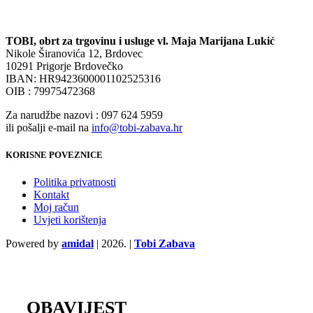
TOBI, obrt za trgovinu i usluge vl. Maja Marijana Lukić
Nikole Širanovića 12, Brdovec
10291 Prigorje Brdovečko
IBAN: HR9423600001102525316
OIB : 79975472368
Za narudžbe nazovi : 097 624 5959
ili pošalji e-mail na
info@tobi-zabava.hr
KORISNE POVEZNICE
Politika privatnosti
Kontakt
Moj račun
Uvjeti korištenja
Powered by
amidal
|
2026. |
Tobi Zabava
OBAVIJEST