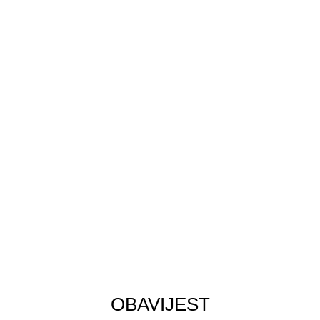
IBAN: HR9423600001102525316
OIB : 79975472368
Za narudžbe nazovi : 097 624 5959
ili pošalji e-mail na
info@tobi-zabava.hr
KORISNE POVEZNICE
Politika privatnosti
Kontakt
Moj račun
Uvjeti korištenja
Powered by
amidal
|
2026. |
Tobi Zabava
OBAVIJEST