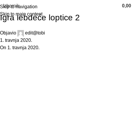
Izbornik
0,0
Skip to navigation
Skip to main content
Igra lebdeće loptice 2
Objavio
edit@tobi
1. travnja 2020.
On 1. travnja 2020.