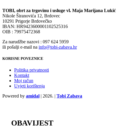
TOBI, obrt za trgovinu i usluge vl. Maja Marijana Lukić
Nikole Širanovića 12, Brdovec
10291 Prigorje Brdovečko
IBAN: HR9423600001102525316
OIB : 79975472368
Za narudžbe nazovi : 097 624 5959
ili pošalji e-mail na
info@tobi-zabava.hr
KORISNE POVEZNICE
Politika privatnosti
Kontakt
Moj račun
Uvjeti korištenja
Powered by
amidal
|
2026. |
Tobi Zabava
OBAVIJEST