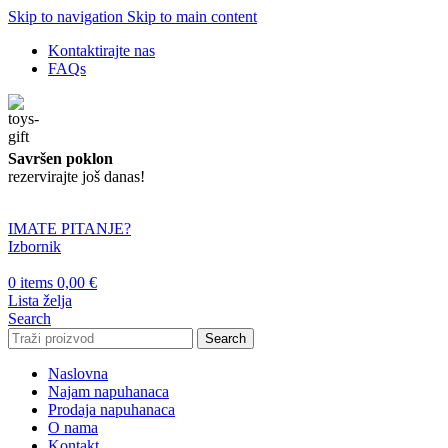
Skip to navigation
Skip to main content
Kontaktirajte nas
FAQs
Savršen poklon
rezervirajte još danas!
IMATE PITANJE?
Izbornik
0
items
0,00
€
Lista želja
Search
Search
Naslovna
Najam napuhanaca
Prodaja napuhanaca
O nama
Kontakt