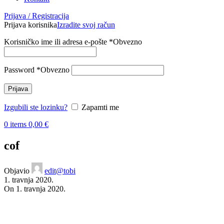
Prijava / Registracija
Prijava korisnika
Izradite svoj račun
Korisničko ime ili adresa e-pošte
*
Obvezno
Password
*
Obvezno
Prijava
Izgubili ste lozinku?
Zapamti me
0
items
0,00
€
cof
Objavio
edit@tobi
1. travnja 2020.
On 1. travnja 2020.