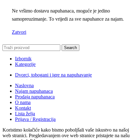
Ne vršimo dostavu napuhanaca, moguće je jedino
samopreuzimanje. To vrijedi za sve napuhance za najam.
Zatvori
Search
Izbornik
Kategorije
Dvorci, tobogani i igre na napuhavanje
Naslovna
Najam napuhanaca
Prodaja napuhanaca
O nama
Kontakt
Lista želja
Prijava / Registracija
Koristimo kolačiće kako bismo poboljšali vaše iskustvo na našoj
web stranici. Pregledavanjem ove web stranice pristajete na našu