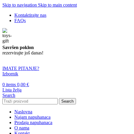
Skip to navigation
Skip to main content
Kontaktirajte nas
FAQs
Savršen poklon
rezervirajte još danas!
IMATE PITANJE?
Izbornik
0
items
0,00
€
Lista želja
Search
Search
Naslovna
Najam napuhanaca
Prodaja napuhanaca
O nama
Kontakt