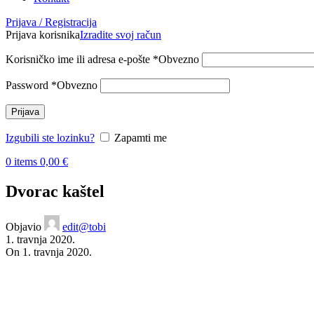
Prijava / Registracija
Prijava korisnika
Izradite svoj račun
Korisničko ime ili adresa e-pošte
*
Obvezno
Password
*
Obvezno
Prijava
Izgubili ste lozinku?
Zapamti me
0
items
0,00
€
Dvorac kaštel
Objavio
edit@tobi
1. travnja 2020.
On 1. travnja 2020.