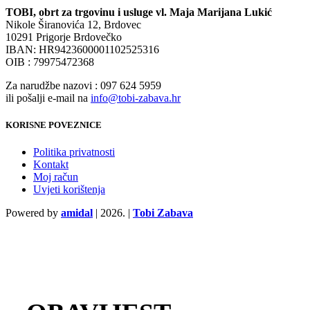
TOBI, obrt za trgovinu i usluge vl. Maja Marijana Lukić
Nikole Širanovića 12, Brdovec
10291 Prigorje Brdovečko
IBAN: HR9423600001102525316
OIB : 79975472368
Za narudžbe nazovi : 097 624 5959
ili pošalji e-mail na
info@tobi-zabava.hr
KORISNE POVEZNICE
Politika privatnosti
Kontakt
Moj račun
Uvjeti korištenja
Powered by
amidal
|
2026. |
Tobi Zabava