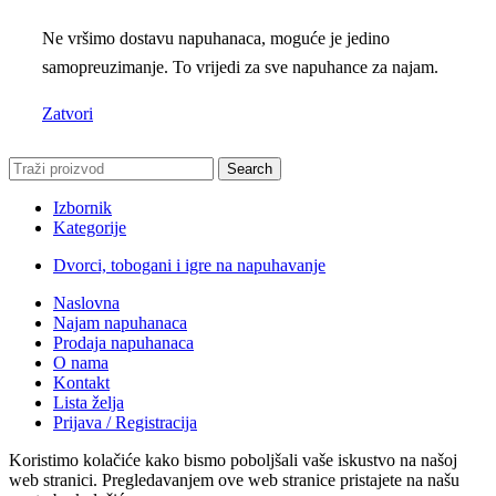
Ne vršimo dostavu napuhanaca, moguće je jedino
samopreuzimanje. To vrijedi za sve napuhance za najam.
Zatvori
Search
Izbornik
Kategorije
Dvorci, tobogani i igre na napuhavanje
Naslovna
Najam napuhanaca
Prodaja napuhanaca
O nama
Kontakt
Lista želja
Prijava / Registracija
Koristimo kolačiće kako bismo poboljšali vaše iskustvo na našoj
web stranici. Pregledavanjem ove web stranice pristajete na našu