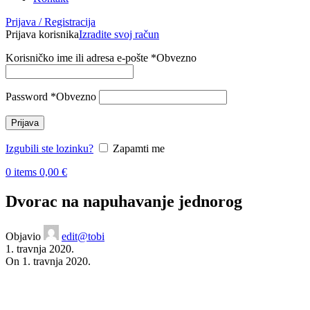
Prijava / Registracija
Prijava korisnika
Izradite svoj račun
Korisničko ime ili adresa e-pošte
*
Obvezno
Password
*
Obvezno
Prijava
Izgubili ste lozinku?
Zapamti me
0
items
0,00
€
Dvorac na napuhavanje jednorog
Objavio
edit@tobi
1. travnja 2020.
On 1. travnja 2020.