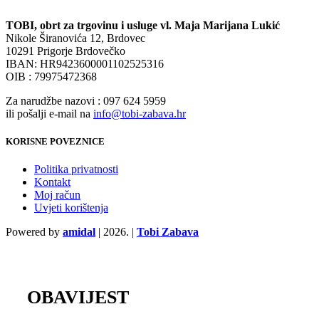
TOBI, obrt za trgovinu i usluge vl. Maja Marijana Lukić
Nikole Širanovića 12, Brdovec
10291 Prigorje Brdovečko
IBAN: HR9423600001102525316
OIB : 79975472368
Za narudžbe nazovi : 097 624 5959
ili pošalji e-mail na
info@tobi-zabava.hr
KORISNE POVEZNICE
Politika privatnosti
Kontakt
Moj račun
Uvjeti korištenja
Powered by
amidal
|
2026. |
Tobi Zabava
OBAVIJEST