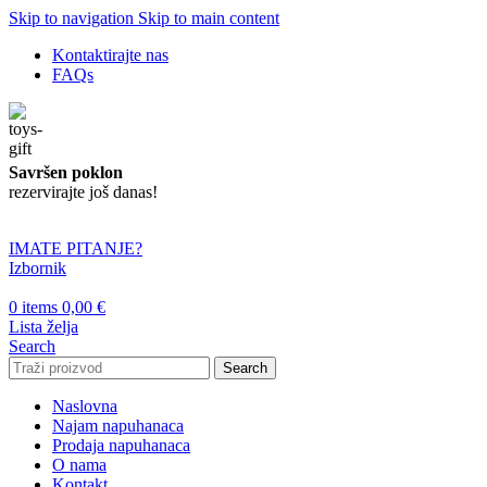
Skip to navigation
Skip to main content
Kontaktirajte nas
FAQs
Savršen poklon
rezervirajte još danas!
IMATE PITANJE?
Izbornik
0
items
0,00
€
Lista želja
Search
Search
Naslovna
Najam napuhanaca
Prodaja napuhanaca
O nama
Kontakt