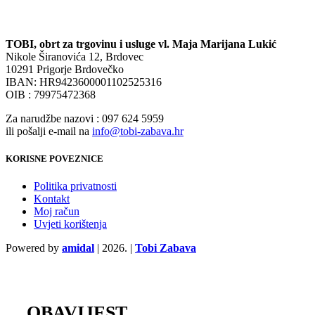
TOBI, obrt za trgovinu i usluge vl. Maja Marijana Lukić
Nikole Širanovića 12, Brdovec
10291 Prigorje Brdovečko
IBAN: HR9423600001102525316
OIB : 79975472368
Za narudžbe nazovi : 097 624 5959
ili pošalji e-mail na
info@tobi-zabava.hr
KORISNE POVEZNICE
Politika privatnosti
Kontakt
Moj račun
Uvjeti korištenja
Powered by
amidal
|
2026. |
Tobi Zabava
OBAVIJEST