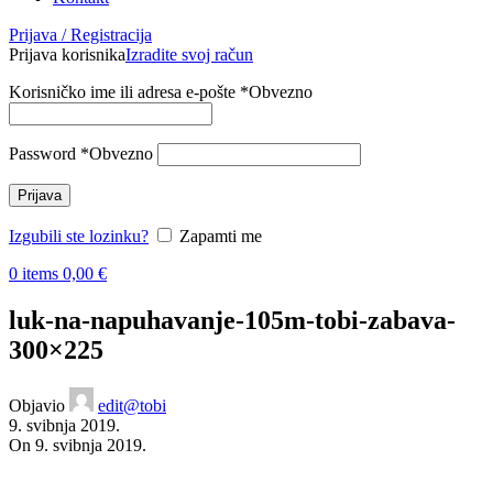
Prijava / Registracija
Prijava korisnika
Izradite svoj račun
Korisničko ime ili adresa e-pošte
*
Obvezno
Password
*
Obvezno
Prijava
Izgubili ste lozinku?
Zapamti me
0
items
0,00
€
luk-na-napuhavanje-105m-tobi-zabava-
300×225
Objavio
edit@tobi
9. svibnja 2019.
On 9. svibnja 2019.