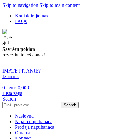
Skip to navigation
Skip to main content
Kontaktirajte nas
FAQs
Savršen poklon
rezervirajte još danas!
IMATE PITANJE?
Izbornik
0
items
0,00
€
Lista želja
Search
Search
Naslovna
Najam napuhanaca
Prodaja napuhanaca
O nama
Kontakt