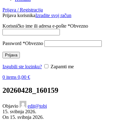
Prijava / Registracija
Prijava korisnika
Izradite svoj račun
Korisničko ime ili adresa e-pošte
*
Obvezno
Password
*
Obvezno
Prijava
Izgubili ste lozinku?
Zapamti me
0
items
0,00
€
20260428_160159
Objavio
edit@tobi
15. svibnja 2026.
On 15. svibnja 2026.