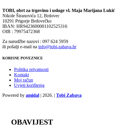
TOBI, obrt za trgovinu i usluge vl. Maja Marijana Lukić
Nikole Širanovića 12, Brdovec
10291 Prigorje Brdovečko
IBAN: HR9423600001102525316
OIB : 79975472368
Za narudžbe nazovi : 097 624 5959
ili pošalji e-mail na
info@tobi-zabava.hr
KORISNE POVEZNICE
Politika privatnosti
Kontakt
Moj račun
Uvjeti korištenja
Powered by
amidal
|
2026. |
Tobi Zabava
OBAVIJEST