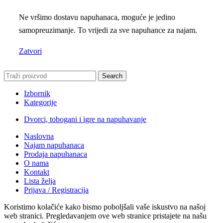
Ne vršimo dostavu napuhanaca, moguće je jedino
samopreuzimanje. To vrijedi za sve napuhance za najam.
Zatvori
Search
Izbornik
Kategorije
Dvorci, tobogani i igre na napuhavanje
Naslovna
Najam napuhanaca
Prodaja napuhanaca
O nama
Kontakt
Lista želja
Prijava / Registracija
Koristimo kolačiće kako bismo poboljšali vaše iskustvo na našoj
web stranici. Pregledavanjem ove web stranice pristajete na našu