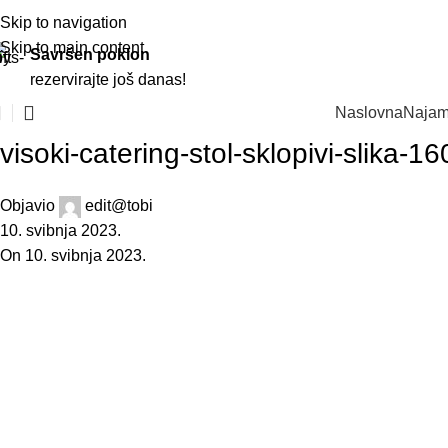
Skip to navigation
Skip to main content
Savršen poklon
rezervirajte još danas!
Naslovna
Najam
visoki-catering-stol-sklopivi-slika-
Objavio
edit@tobi
10. svibnja 2023.
On 10. svibnja 2023.