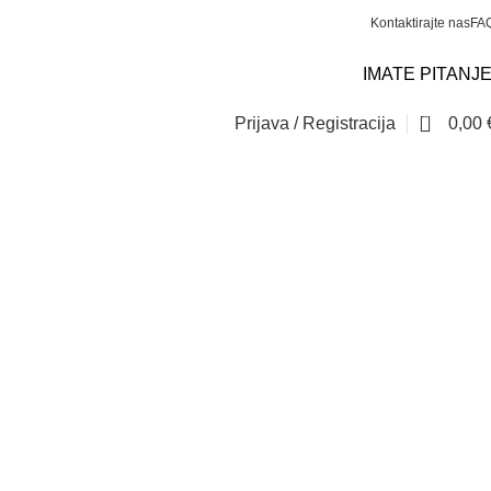
Kontaktirajte nas
FA
IMATE PITANJ
0
Prijava / Registracija
0,00