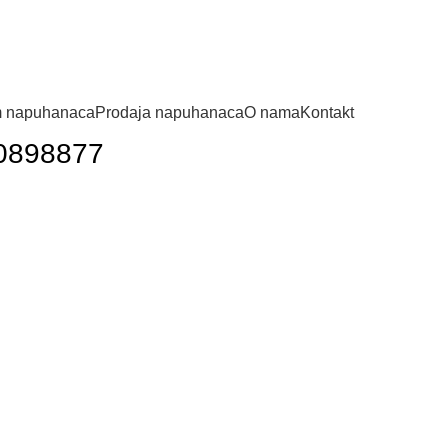
 napuhanaca
Prodaja napuhanaca
O nama
Kontakt
160898877