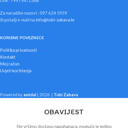
OIB : 79975472368
Za narudžbe nazovi : 097 624 5959
ili pošalji e-mail na
info@tobi-zabava.hr
KORISNE POVEZNICE
Politika privatnosti
Kontakt
Moj račun
Uvjeti korištenja
Powered by
amidal
|
2026. |
Tobi Zabava
OBAVIJEST
Ne vršimo dostavu napuhanaca, moguće je jedino