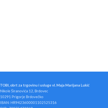
TOBI, obrt za trgovinu i usluge vl. Maja Marijana Lukić
Nikole Širanovića 12, Brdovec
10291 Prigorje Brdovečko
IBAN: HR9423600001102525316