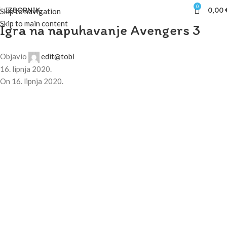
0
IZBORNIK
0,00
Skip to navigation
Skip to main content
Igra na napuhavanje Avengers 3
Objavio
edit@tobi
16. lipnja 2020.
On 16. lipnja 2020.