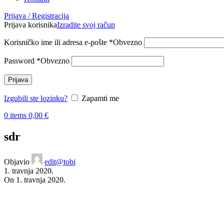
Prijava / Registracija
Prijava korisnika
Izradite svoj račun
Korisničko ime ili adresa e-pošte
*
Obvezno
Password
*
Obvezno
Prijava
Izgubili ste lozinku?
Zapamti me
0
items
0,00
€
sdr
Objavio
edit@tobi
1. travnja 2020.
On 1. travnja 2020.