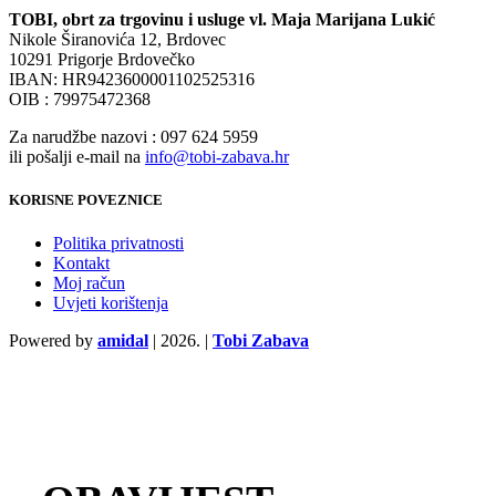
TOBI, obrt za trgovinu i usluge vl. Maja Marijana Lukić
Nikole Širanovića 12, Brdovec
10291 Prigorje Brdovečko
IBAN: HR9423600001102525316
OIB : 79975472368
Za narudžbe nazovi : 097 624 5959
ili pošalji e-mail na
info@tobi-zabava.hr
KORISNE POVEZNICE
Politika privatnosti
Kontakt
Moj račun
Uvjeti korištenja
Powered by
amidal
|
2026. |
Tobi Zabava