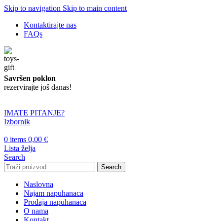
Skip to navigation
Skip to main content
Kontaktirajte nas
FAQs
Savršen poklon
rezervirajte još danas!
IMATE PITANJE?
Izbornik
0
items
0,00
€
Lista želja
Search
Search
Naslovna
Najam napuhanaca
Prodaja napuhanaca
O nama
Kontakt