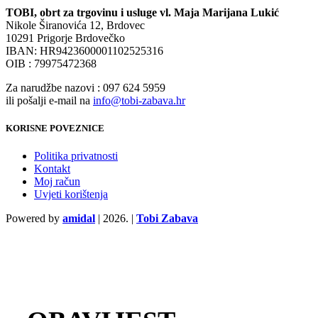
TOBI, obrt za trgovinu i usluge vl. Maja Marijana Lukić
Nikole Širanovića 12, Brdovec
10291 Prigorje Brdovečko
IBAN: HR9423600001102525316
OIB : 79975472368
Za narudžbe nazovi : 097 624 5959
ili pošalji e-mail na
info@tobi-zabava.hr
KORISNE POVEZNICE
Politika privatnosti
Kontakt
Moj račun
Uvjeti korištenja
Powered by
amidal
|
2026. |
Tobi Zabava