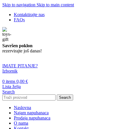
Skip to navigation
Skip to main content
Kontaktirajte nas
FAQs
Savršen poklon
rezervirajte još danas!
IMATE PITANJE?
Izbornik
0
items
0,00
€
Lista želja
Search
Search
Naslovna
Najam napuhanaca
Prodaja napuhanaca
O nama
Kontakt