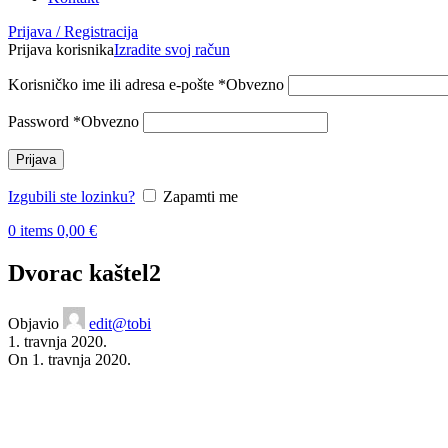
Prijava / Registracija
Prijava korisnika
Izradite svoj račun
Korisničko ime ili adresa e-pošte
*
Obvezno
Password
*
Obvezno
Prijava
Izgubili ste lozinku?
Zapamti me
0
items
0,00
€
Dvorac kaštel2
Objavio
edit@tobi
1. travnja 2020.
On 1. travnja 2020.