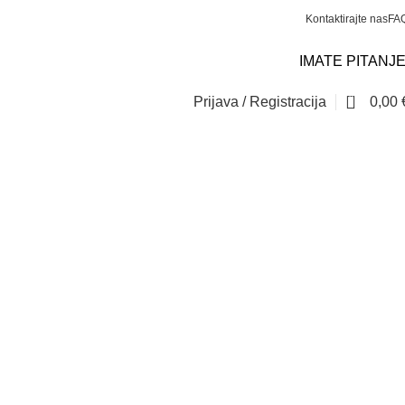
Kontaktirajte nas
FA
IMATE PITANJ
0
Prijava / Registracija
0,00