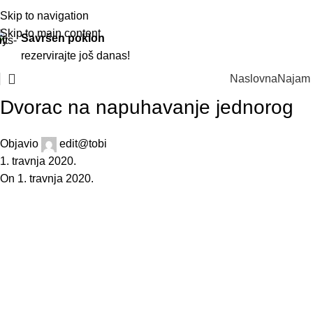
Skip to navigation
Skip to main content
Savršen poklon
rezervirajte još danas!
Naslovna
Najam
Dvorac na napuhavanje jednorog
Objavio
edit@tobi
1. travnja 2020.
On 1. travnja 2020.