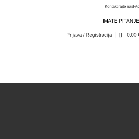
Kontaktirajte nas
FA
IMATE PITANJ
0
Prijava / Registracija
0,00